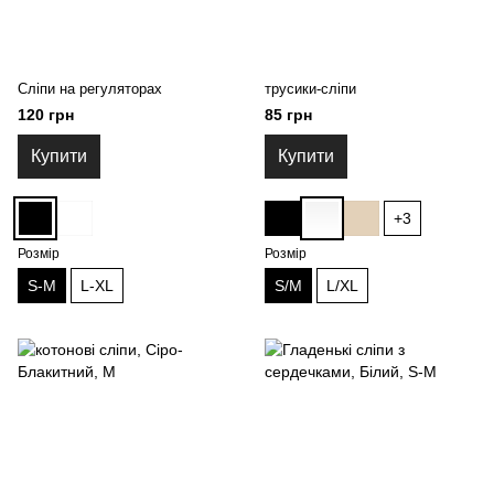
Сліпи на регуляторах
трусики-сліпи
120 грн
85 грн
Купити
Купити
+3
Розмір
Розмір
S-M
L-XL
S/M
L/XL