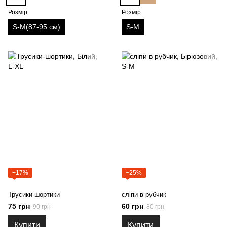
Розмір
Розмір
S-M(87-95 см)
S-M
−17%
−25%
Трусики-шортики
сліпи в рубчик
75 грн
60 грн
90 грн
80 грн
Купити
Купити