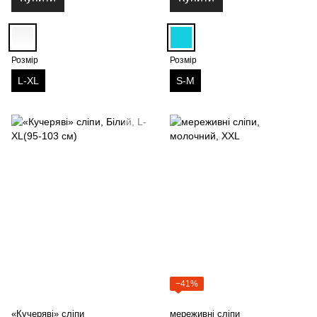
Розмір
Розмір
L-XL
S-M
−41%
«Кучеряві» сліпи
мереживні сліпи