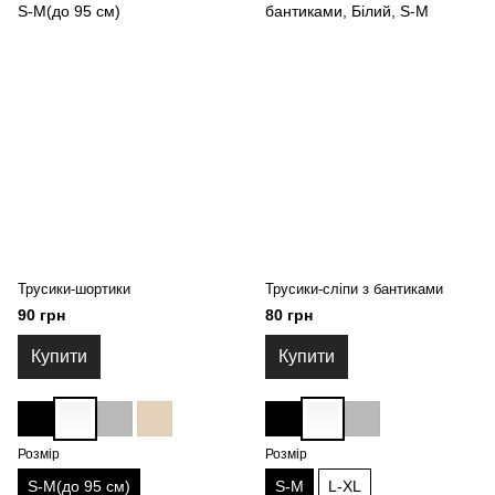
Трусики-шортики
Трусики-сліпи з бантиками
90 грн
80 грн
Купити
Купити
Розмір
Розмір
S-M(до 95 см)
S-M
L-XL