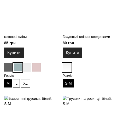
котонові сліпи
Гладенькі сліпи з сердечками
85 грн
80 грн
Купити
Купити
Розмір
Розмір
M
L
XL
S-M