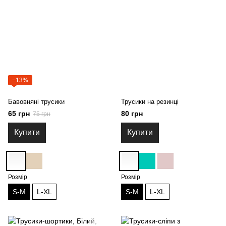
−13%
Бавовняні трусики
Трусики на резинці
65 грн
80 грн
75 грн
Купити
Купити
Розмір
Розмір
S-M
L-XL
S-M
L-XL