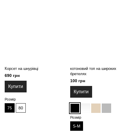
Корсет на шнурівці
котоновий топ на широких
бретелях
690 грн
100 грн
Купити
Купити
Розмір
75
80
Розмір
S-M