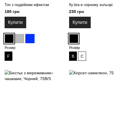
Топ з подвійним ефектом
fly-bra в чорному кольорі
180 грн
230 грн
Купити
Купити
Розмір
Розмір
F
B
C