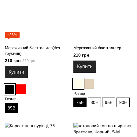
−36%
Мереживний бюстгальтер(без
Мереживний бюстгальтер
трусиків)
210 грн
210 грн
330 грн
Купити
Купити
Розмір
Розмір
75Е
80Е
95Е
90Е
85В