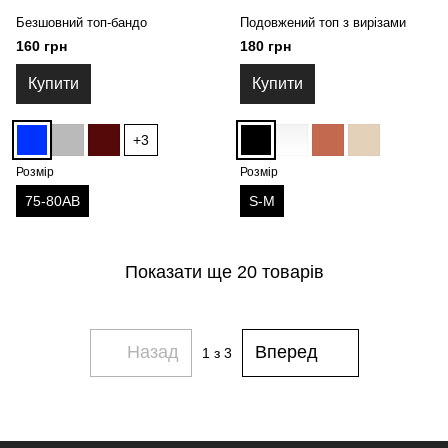
Безшовний топ-бандо
Подовжений топ з вирізами
160 грн
180 грн
Купити
Купити
+3
Розмір
Розмір
75-80AB
S-M
Показати ще 20 товарів
Назад
Вперед
1
з 3