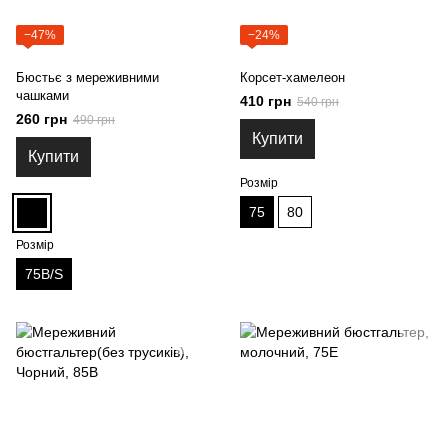
−47%
−24%
Бюстьє з мереживними
Корсет-хамелеон
чашками
410 грн
540 грн
260 грн
490 грн
Купити
Купити
Розмір
75
80
Розмір
75B/S