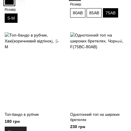
Розмір
Розмір
80AB
85AB
75AB
S-M
Топ-бандо в рубчик
Однотонний топ на широких
бретелях
180 грн
230 грн