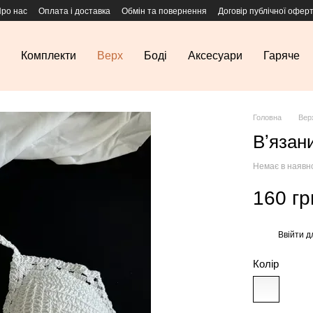
ро нас
Оплата і доставка
Обмін та повернення
Договір публічної офер
Комплекти
Верх
Боді
Аксесуари
Гаряче
Головна
Вер
Вʼязан
Немає в наявн
160 гр
Ввійти
д
%
Колір