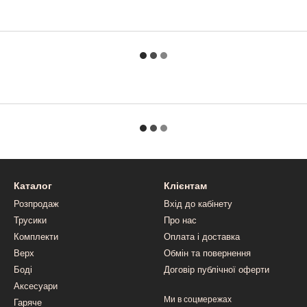
Каталог
Клієнтам
Розпродаж
Вхід до кабінету
Трусики
Про нас
Комплекти
Оплата і доставка
Верх
Обмін та повернення
Боді
Договір публічної оферти
Аксесуари
Ми в соцмережах
Гаряче