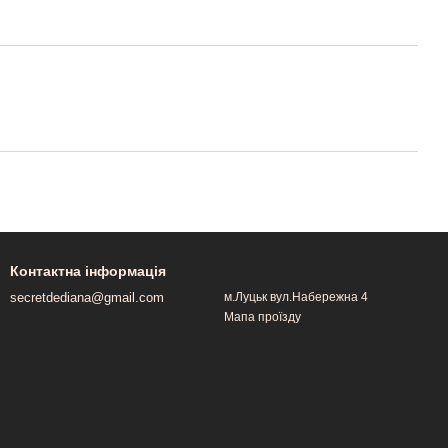
Контактна інформація
secretdediana@gmail.com
м.Луцьк вул.Набережна 4
Мапа проїзду