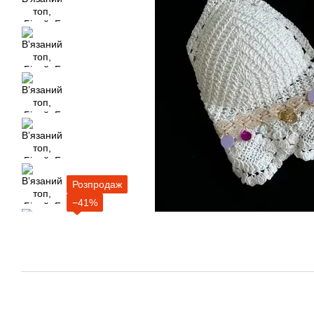
Розпродаж
−41%