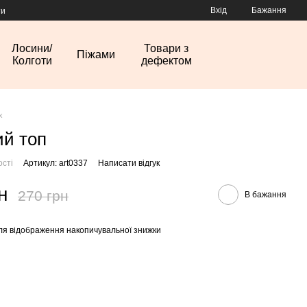
Вхід
Бажання
ти
Лосини/
Товари з
Піжами
Колготи
дефектом
х
ий топ
ості
Артикул: art0337
Написати відгук
н
270 грн
В бажання
ля відображення накопичувальної знижки