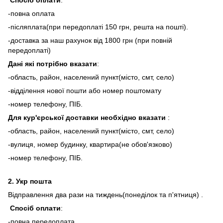
Спосіб оплати
:
-повна оплата
-післяплата(при передоплаті 150 грн, решта на пошті).
-доставка за наш рахунок від 1800 грн (при повній
передоплаті)
Дані які потрібно вказати
:
-область, район, населений пункт(місто, смт, село)
-відділення нової пошти або номер поштомату
-номер телефону, ПІБ.
Для кур'єрської доставки необхідно вказати
:
-область, район, населений пункт(місто, смт, село)
-вулиця, номер будинку, квартира(не обов'язково)
-номер телефону, ПІБ.
2.
Укр пошта
Відправлення два рази на тиждень(понеділок та п'ятниця) .
Спосіб оплати
:
-повна передоплата.