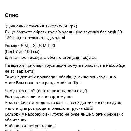
Опис
(ціна одних трусиків виходить 50 грн)
Якщо бажаєте обрати колір/модель-ціна трусиків без акції 60-
130 грн,в залежності від моделі
Розміри:S,M,L,XL,S-M,L-XL
(Від 87 до 106 см)
Для точності вказуйте обсяг стегон(сідниць)в см
На відео є приклади трусиків,які можуть попастись в наборі(це
не всі варіанти)
Також в дописі є приклади наборів,це лише приклади, що
може Вам попасти в рандомний набір !
Чому така ціна? (багато питань, коли акції)
Розпродаж залишків товар,тому не
можна обирати модель та колір, так як деяких кольорів дуже
мало,а ціль розпродати більшість трусиків🙏🏻
Кольори у наборах різні ,тобто не буде лише 5 білих,бежевих
або чорних
Набори вже всі розкладені