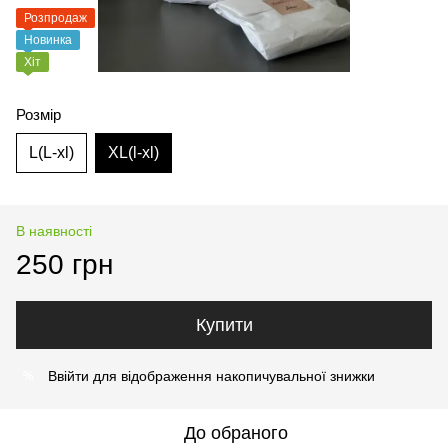
Розпродаж
Новинка
Хіт
Розмір
L(L-xl)
XL(l-xl)
В наявності
250 грн
Купити
Ввійти
для відображення накопичувальної знижки
%
До обраного