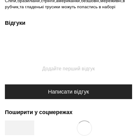
Сліпи,бразиліани,стрінги,американки,безшовні,мереживні,в
рубчик,та гладенькі трусики можуть попастись в наборі
Відгуки
Додайте перший відгук
Написати відгук
Поширити у соцмережах