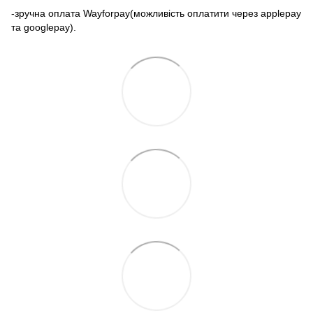
-зручна оплата Wayforpay(можливість оплатити через applepay
та googlepay).