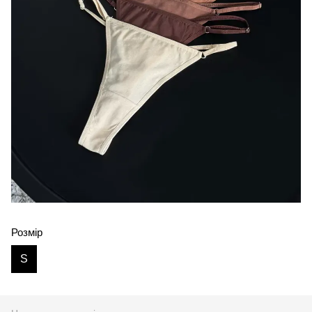
Розмір
S