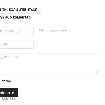
ити, коли з'явиться
гук або коментар
Увійти за допомогою
ь товар
діслати
Оплата