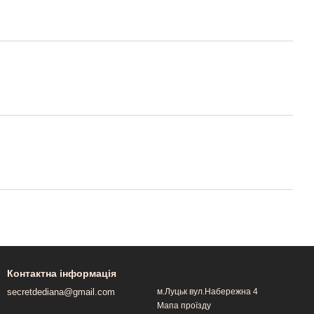
Контактна інформація
secretdediana@gmail.com
м.Луцьк вул.Набережна 4
Мапа проїзду