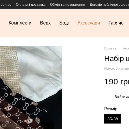
ро нас
Оплата і доставка
Обмін та повернення
Договір публічної офер
Комплекти
Верх
Боді
Аксесуари
Гаряче
Головна
Акс
Набір 
Немає в наявн
190 гр
Ввійти
д
%
Розмір
35-38