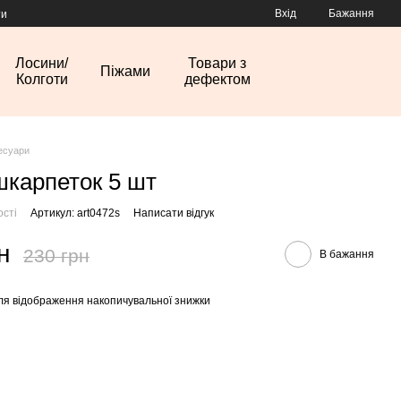
Вхід
Бажання
ти
Лосини/
Товари з
Піжами
Колготи
дефектом
есуари
шкарпеток 5 шт
ості
Артикул: art0472s
Написати відгук
н
230 грн
В бажання
ля відображення накопичувальної знижки