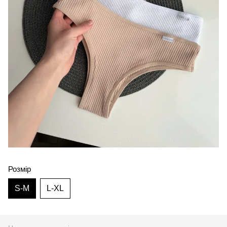
Розмір
S-M
L-XL