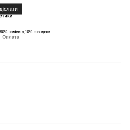
діслати
стики
90% поліестр,10% спандекс
Оплата