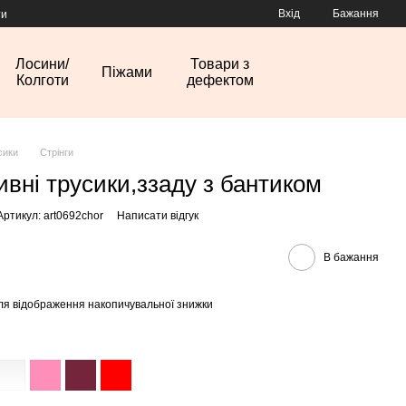
Вхід
Бажання
ти
Лосини/
Товари з
Піжами
Колготи
дефектом
сики
Стрінги
вні трусики,ззаду з бантиком
Артикул: art0692chor
Написати відгук
В бажання
ля відображення накопичувальної знижки