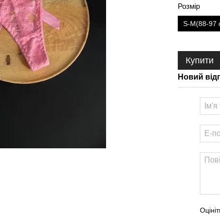
Розмір
S-M(88-97 
Купити
Новий від
Оцініт