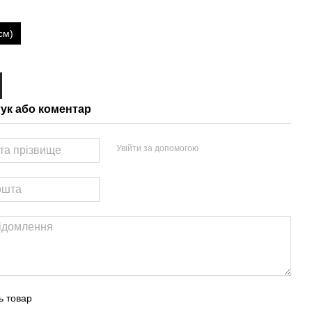
см)
гук або коментар
Увійти за допомогою
ь товар