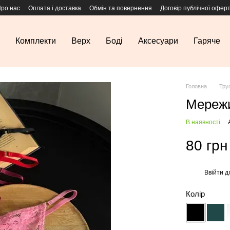
ро нас
Оплата і доставка
Обмін та повернення
Договір публічної офер
Комплекти
Верх
Боді
Аксесуари
Гаряче
Головна
Тру
Мережи
В наявності
80 грн
Ввійти
д
%
Колір