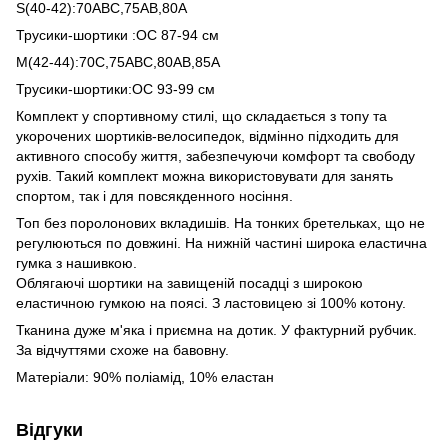
S(40-42):70ABC,75AB,80A
Трусики-шортики :ОС 87-94 см
М(42-44):70С,75АВС,80АВ,85А
Трусики-шортики:ОС 93-99 см
Комплект у спортивному стилі, що складається з топу та
укорочених шортиків-велосипедок, відмінно підходить для
активного способу життя, забезпечуючи комфорт та свободу
рухів. Такий комплект можна використовувати для занять
спортом, так і для повсякденного носіння.
Топ без поролонових вкладишів. На тонких бретельках, що не
регулюються по довжині. На нижній частині широка еластична
гумка з нашивкою.
Облягаючі шортики на завищеній посадці з широкою
еластичною гумкою на поясі. З ластовицею зі 100% котону.
Тканина дуже м'яка і приємна на дотик. У фактурний рубчик.
За відчуттями схоже на бавовну.
Матеріали: 90% поліамід, 10% еластан
Відгуки